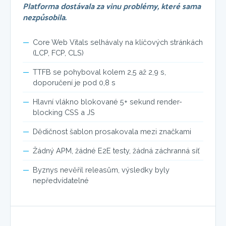
Platforma dostávala za vinu problémy, které sama
nezpůsobila.
Core Web Vitals selhávaly na klíčových stránkách
(LCP, FCP, CLS)
TTFB se pohyboval kolem 2,5 až 2,9 s,
doporučení je pod 0,8 s
Hlavní vlákno blokované 5+ sekund render-
blocking CSS a JS
Dědičnost šablon prosakovala mezi značkami
Žádný APM, žádné E2E testy, žádná záchranná síť
Byznys nevěřil releasům, výsledky byly
nepředvídatelné