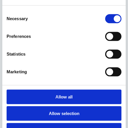
(neprůhlednou technologii, které se bojí
dotknout)
Consent
Necessary
Selection
Menší strach z releasů znamenal rychlejší iterace,
méně eskalací
Preferences
Netechnické týmy získaly autonomii díky
jasnějšímu workflow
Statistics
DTC výkon se začal zlepšovat
Roadmapa se stala uvěřitelnou, byl vidět pokrok
Marketing
Z nepřátelské technologie se stal přátelský
nástroj, se kterým tým pracoval každý den
Allow all
Allow selection