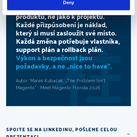
Deny
K Magentu přistupujte jako k
produktu, ne jako k projektu.
Každé přizpůsobení je náklad,
který si musí zasloužit své místo.
Každá změna potřebuje vlastníka,
support plán a rollback plán.
Výkon a bezpečnost jsou
požadavky, a ne „nice to have".
Autor: Marek Kubačák, „The Problem Isn't
Magento" · Meet Magento Florida 2026
SPOJTE SE NA LINKEDINU, POŠLEME CELOU
→
PREZENTACI