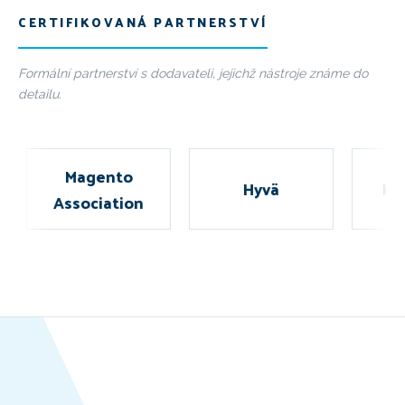
CERTIFIKOVANÁ PARTNERSTVÍ
Formální partnerství s dodavateli, jejichž nástroje známe do
detailu.
Magento
Hyvä
Hyp
Association