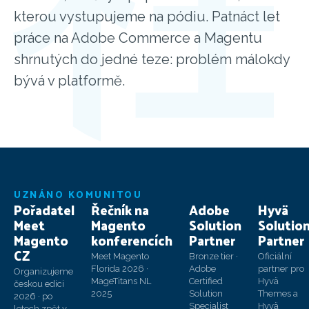
kterou vystupujeme na pódiu. Patnáct let
práce na Adobe Commerce a Magentu
shrnutých do jedné teze: problém málokdy
bývá v platformě.
UZNÁNO KOMUNITOU
Pořadatel
Řečník na
Adobe
Hyvä
Meet
Magento
Solution
Solutio
Magento
konferencích
Partner
Partner
CZ
Meet Magento
Bronze tier ·
Oficiální
Florida 2026 ·
Adobe
partner pro
Organizujeme
MageTitans NL
Certified
Hyvä
českou edici
2025
Solution
Themes a
2026 · po
Specialist
Hyvä
letech zpět v