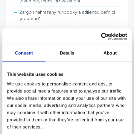
(override), menší provázanost
Žargon nahrazený runbooky a sdílenou definicí
„dobrého"
Méně tření pro netechnické týmy
03
Consent
Details
About
This website uses cookies
POSUN
We use cookies to personalise content and ads, to
Magento už není nepřítel. Je
provide social media features and to analyse our traffic.
kolega.
We also share information about your use of our site with
our social media, advertising and analytics partners who
Výsledky se staly předvídatelnými. A s nimi přišla i
may combine it with other information that you’ve
důvěra.
provided to them or that they’ve collected from your use
of their services.
Týmy přestaly Magento brát jako „black box"