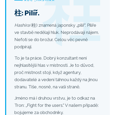
PROČ „HASHIRA"
柱: Pilíř.
Hashira
(柱) znamená japonsky „pilíř". Pilíře
ve stavbě nedělají hluk. Neprodávají nájem.
Nefotí se do brožur. Celou věc pevně
podpírají.
To je ta práce. Dobrý konzultant není
nejhlasitější hlas v místnosti. Je to důvod,
proč místnost stojí, když agentury,
dodavatelé a vedení táhnou každý na jinou
stranu. Tiše, nosně, na vaší straně.
Jméno má i druhou vrstvu, je to odkaz na
Tron: „Fight for the users." V našem případě:
bojujeme za obchodníky.