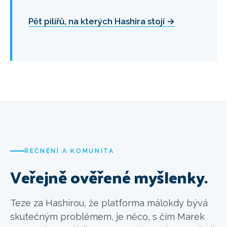
Pět pilířů, na kterých Hashira stojí
→
ŘEČNĚNÍ A KOMUNITA
Veřejně ověřené myšlenky.
Teze za Hashirou, že platforma málokdy bývá
skutečným problémem, je něco, s čím Marek