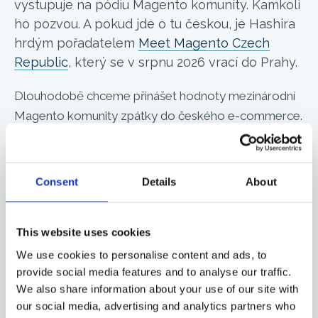
vystupuje na pódiu Magento komunity. Kamkoli
ho pozvou. A pokud jde o tu českou, je Hashira
hrdým pořadatelem
Meet Magento Czech
Republic
, který se v srpnu 2026 vrací do Prahy.
Dlouhodobě chceme přinášet hodnoty mezinárodní
Magento komunity zpátky do českého e-commerce.
Čeští obchodníci si zaslouží stejnou kvalitu
poradenství, jakou má mid-market v Londýně,
Amsterdamu nebo Miami. Hashira a Meet Magento
Consent
Details
About
CZ jsou dva kroky tím směrem.
This website uses cookies
We use cookies to personalise content and ads, to
SRPEN 2026 · ČESKÁ REPUBLIKA
provide social media features and to analyse our traffic.
Meet Magento Czech Republic 2026
We also share information about your use of our site with
our social media, advertising and analytics partners who
Pořadatel · přivádíme konferenci zpět do Prahy