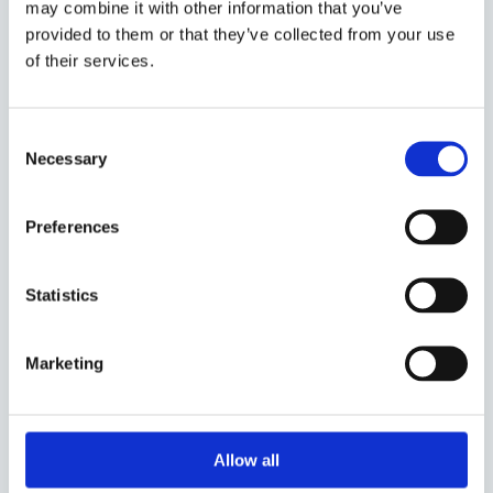
may combine it with other information that you’ve
provided to them or that they’ve collected from your use
MEET-MAGENTO.CZ
→
of their services.
Consent
Necessary
2026 · FLORIDA, USA
Selection
Meet Magento Florida 2026
Preferences
Marek Kubačák: „The Problem Isn't Magento: It's
How We Use It"
Statistics
Marketing
2025 · NIZOZEMSKO
MageTitans NL 2025
Marek Kubačák: „From Frustration to Fit: Changing
Allow all
the Magento Narrative from the Inside"