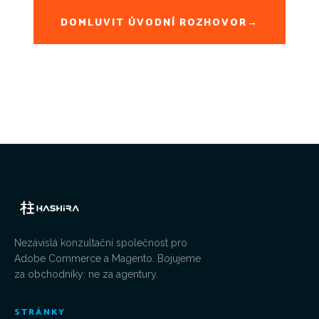
DOMLUVIT ÚVODNÍ ROZHOVOR
→
Nezávislá konzultační společnost pro
Adobe Commerce a Magento. Bojujeme
za obchodníky: ne za agentury.
STRÁNKY